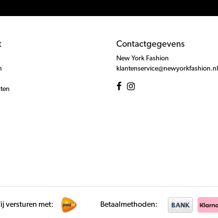
t
Contactgegevens
New York Fashion
n
klantenservice@newyorkfashion.nl
cten
j versturen met:
Betaalmethoden: