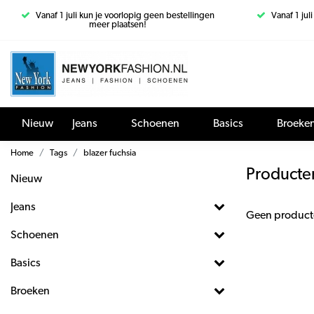
Vanaf 1 juli kun je voorlopig geen bestellingen
Vanaf 1 jul
meer plaatsen!
Nieuw
Jeans
Schoenen
Basics
Broeke
Home
Tags
blazer fuchsia
Producten
Nieuw
Jeans
Geen product
Schoenen
Basics
Broeken