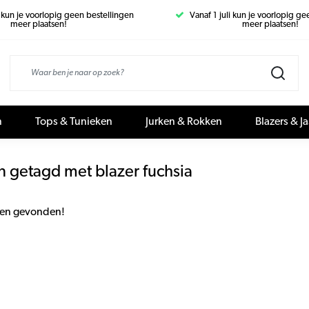
i kun je voorlopig geen bestellingen
Vanaf 1 juli kun je voorlopig g
meer plaatsen!
meer plaatsen!
n
Tops & Tunieken
Jurken & Rokken
Blazers & J
 getagd met blazer fuchsia
en gevonden!