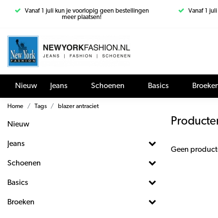
Vanaf 1 juli kun je voorlopig geen bestellingen
Vanaf 1 jul
meer plaatsen!
Nieuw
Jeans
Schoenen
Basics
Broeke
Home
Tags
blazer antraciet
Producten
Nieuw
Jeans
Geen product
Schoenen
Basics
Broeken