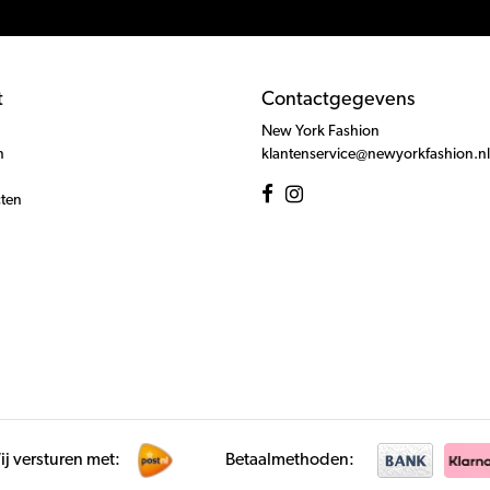
t
Contactgegevens
New York Fashion
n
klantenservice@newyorkfashion.nl
cten
j versturen met:
Betaalmethoden: