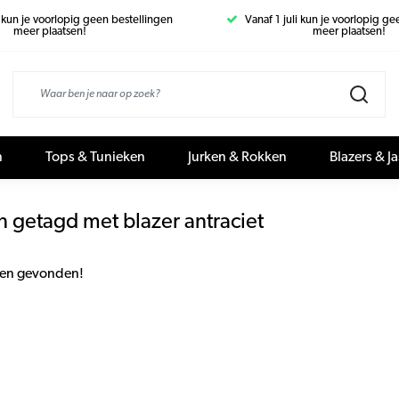
i kun je voorlopig geen bestellingen
Vanaf 1 juli kun je voorlopig g
meer plaatsen!
meer plaatsen!
n
Tops & Tunieken
Jurken & Rokken
Blazers & J
 getagd met blazer antraciet
en gevonden!