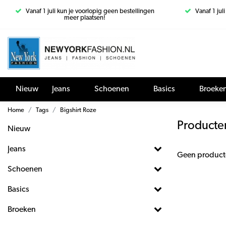
Vanaf 1 juli kun je voorlopig geen bestellingen
Vanaf 1 jul
meer plaatsen!
Nieuw
Jeans
Schoenen
Basics
Broeke
Home
Tags
Bigshirt Roze
Producte
Nieuw
Jeans
Geen product
Schoenen
Basics
Broeken