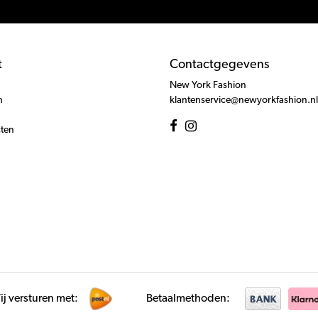
t
Contactgegevens
New York Fashion
n
klantenservice@newyorkfashion.nl
cten
j versturen met:
Betaalmethoden: