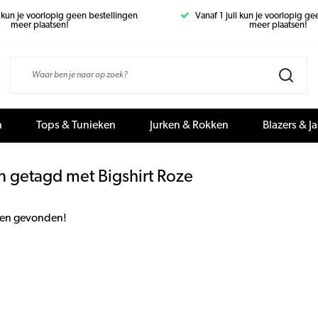
i kun je voorlopig geen bestellingen
Vanaf 1 juli kun je voorlopig g
meer plaatsen!
meer plaatsen!
n
Tops & Tunieken
Jurken & Rokken
Blazers & J
n getagd met Bigshirt Roze
en gevonden!