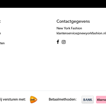
t
Contactgegevens
New York Fashion
n
klantenservice@newyorkfashion.nl
cten
j versturen met:
Betaalmethoden: