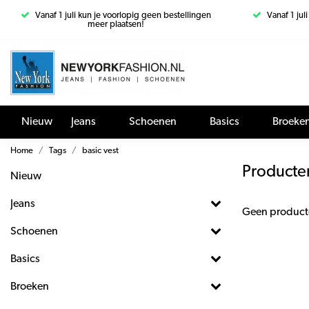
Vanaf 1 juli kun je voorlopig geen bestellingen
Vanaf 1 jul
meer plaatsen!
Nieuw
Jeans
Schoenen
Basics
Broeke
Home
Tags
basic vest
Producte
Nieuw
Jeans
Geen product
Schoenen
Basics
Broeken