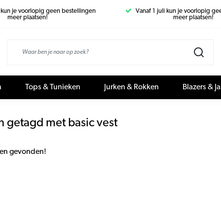
i kun je voorlopig geen bestellingen
Vanaf 1 juli kun je voorlopig g
meer plaatsen!
meer plaatsen!
n
Tops & Tunieken
Jurken & Rokken
Blazers & J
n getagd met basic vest
en gevonden!