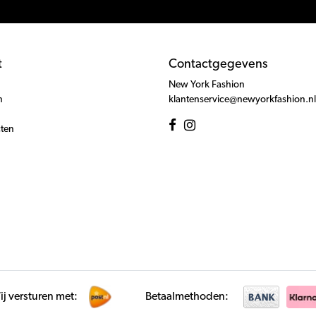
t
Contactgegevens
New York Fashion
n
klantenservice@newyorkfashion.nl
cten
j versturen met:
Betaalmethoden: