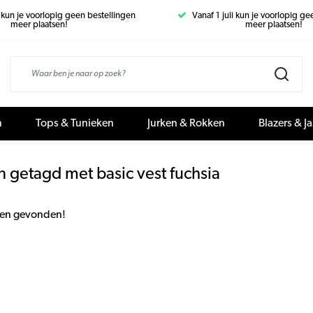
i kun je voorlopig geen bestellingen
Vanaf 1 juli kun je voorlopig g
meer plaatsen!
meer plaatsen!
n
Tops & Tunieken
Jurken & Rokken
Blazers & J
 getagd met basic vest fuchsia
en gevonden!