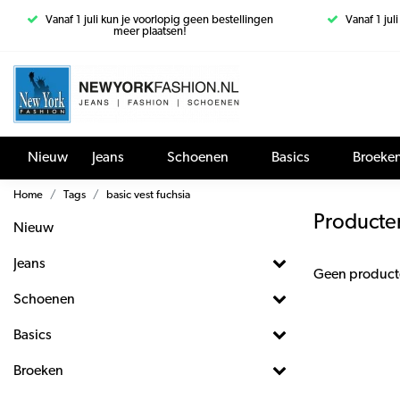
Vanaf 1 juli kun je voorlopig geen bestellingen
Vanaf 1 jul
meer plaatsen!
Nieuw
Jeans
Schoenen
Basics
Broeke
Home
Tags
basic vest fuchsia
Producten
Nieuw
Jeans
Geen product
Schoenen
Basics
Broeken