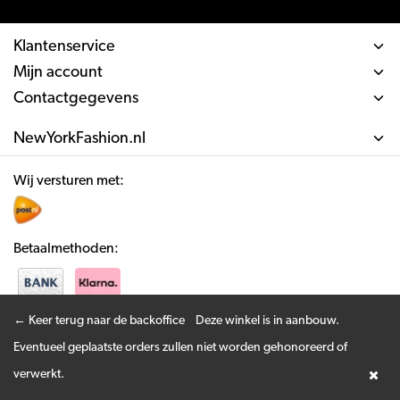
Klantenservice
Mijn account
Contactgegevens
NewYorkFashion.nl
Wij versturen met:
Betaalmethoden:
← Keer terug naar de backoffice
Deze winkel is in aanbouw.
Door het gebruiken van onze website, ga je akkoord met het gebruik van cookies om
Eventueel geplaatste orders zullen niet worden gehonoreerd of
© Copyright 2026 New York Fashion - All rights reserved - Realisatie
InStijl
onze website te verbeteren.
Meer over cookies »
Dit bericht verbergen
verwerkt.
Media