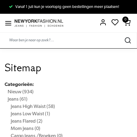
gen meer plaatsen!
Vanaf 1 juli kun je voorlopig geen bestellingen
0
Sitemap
Categorieën:
Nieuw
(934)
Jeans
(61)
Jeans High Waist
(58)
Jeans Low Waist
(1)
Jeans Flared
(2)
Mom Jeans
(0)
Cargo Jeans /Broeken
(0)