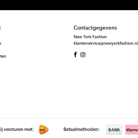
t
Contactgegevens
New York Fashion
n
klantenservice@newyorkfashion.nl
cten
j versturen met:
Betaalmethoden: