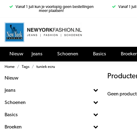
Vanaf 1 juli kun je voorlopig geen bestellingen
Vanaf 1 jul
meer plaatsen!
Nieuw
Jeans
Schoenen
Basics
Broeke
Home
Tags
tuniek ecru
Producte
Nieuw
Jeans
Geen product
Schoenen
Basics
Broeken