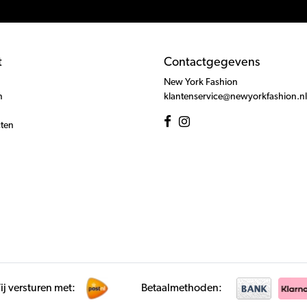
t
Contactgegevens
New York Fashion
n
klantenservice@newyorkfashion.nl
cten
j versturen met:
Betaalmethoden: