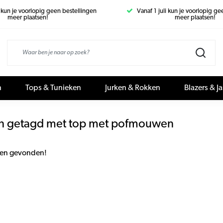
i kun je voorlopig geen bestellingen
Vanaf 1 juli kun je voorlopig g
meer plaatsen!
meer plaatsen!
n
Tops & Tunieken
Jurken & Rokken
Blazers & J
n getagd met top met pofmouwen
en gevonden!