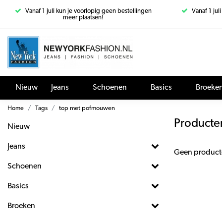
Vanaf 1 juli kun je voorlopig geen bestellingen
Vanaf 1 jul
meer plaatsen!
Nieuw
Jeans
Schoenen
Basics
Broeke
Home
Tags
top met pofmouwen
Producte
Nieuw
Jeans
Geen product
Schoenen
Basics
Broeken