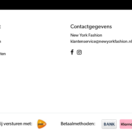
t
Contactgegevens
New York Fashion
n
klantenservice@newyorkfashion.nl
cten
j versturen met:
Betaalmethoden: