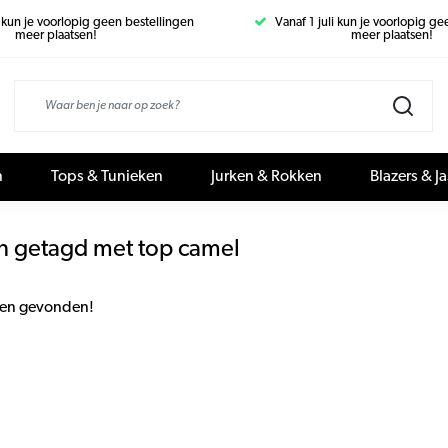
i kun je voorlopig geen bestellingen
Vanaf 1 juli kun je voorlopig g
meer plaatsen!
meer plaatsen!
n
Tops & Tunieken
Jurken & Rokken
Blazers & J
n getagd met top camel
en gevonden!