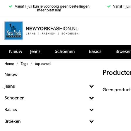
Vanaf 1 juli kun je voorlopig geen bestellingen
Vanaf 1 jul
meer plaatsen!
Nieuw
Jeans
Schoenen
Basics
Broeke
Home
Tags
top camel
Producte
Nieuw
Jeans
Geen product
Schoenen
Basics
Broeken