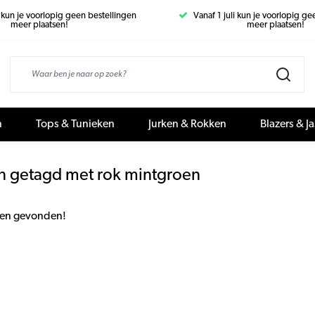
i kun je voorlopig geen bestellingen
Vanaf 1 juli kun je voorlopig g
meer plaatsen!
meer plaatsen!
n
Tops & Tunieken
Jurken & Rokken
Blazers & J
n getagd met rok mintgroen
en gevonden!