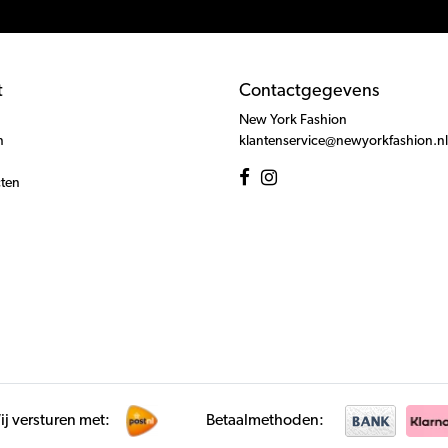
t
Contactgegevens
New York Fashion
n
klantenservice@newyorkfashion.nl
cten
j versturen met:
Betaalmethoden: