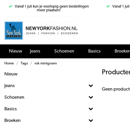
Vanaf 1 juli kun je voorlopig geen bestellingen
Vanaf 1 jul
meer plaatsen!
Nieuw
Jeans
Schoenen
Basics
Broeke
Home
Tags
rok mintgroen
Producte
Nieuw
Jeans
Geen product
Schoenen
Basics
Broeken