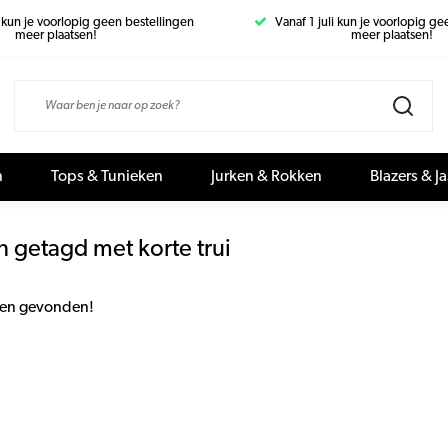
i kun je voorlopig geen bestellingen
Vanaf 1 juli kun je voorlopig g
meer plaatsen!
meer plaatsen!
n
Tops & Tunieken
Jurken & Rokken
Blazers & J
 getagd met korte trui
en gevonden!