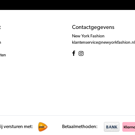
t
Contactgegevens
New York Fashion
n
klantenservice@newyorkfashion.nl
cten
j versturen met:
Betaalmethoden: