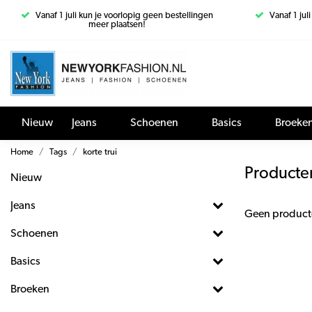
Vanaf 1 juli kun je voorlopig geen bestellingen
Vanaf 1 jul
meer plaatsen!
Nieuw
Jeans
Schoenen
Basics
Broeke
Home
Tags
korte trui
Producten
Nieuw
Jeans
Geen product
Schoenen
Basics
Broeken