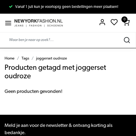
af 1 juli kun je voorlopig geen bestellingen meer plaatsen!
Vanaf
0
Home
Tags
joggerset oudroze
Producten getagd met joggerset
oudroze
Geen producten gevonden!
Meld je aan voor de newsletter & ontvang korting als
bedankje.