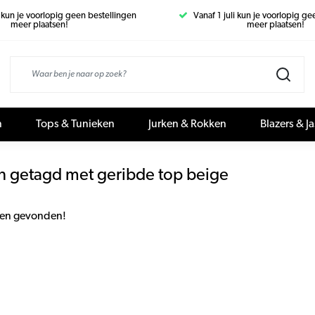
i kun je voorlopig geen bestellingen
Vanaf 1 juli kun je voorlopig g
meer plaatsen!
meer plaatsen!
n
Tops & Tunieken
Jurken & Rokken
Blazers & J
n getagd met geribde top beige
en gevonden!