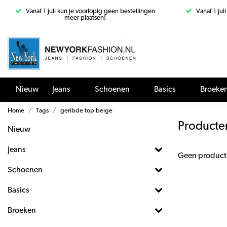
Vanaf 1 juli kun je voorlopig geen bestellingen
Vanaf 1 jul
meer plaatsen!
Nieuw
Jeans
Schoenen
Basics
Broeke
Home
Tags
geribde top beige
Producte
Nieuw
Jeans
Geen product
Schoenen
Basics
Broeken