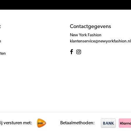
t
Contactgegevens
New York Fashion
n
klantenservice@newyorkfashion.nl
cten
j versturen met:
Betaalmethoden: