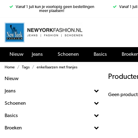
Vanaf 1 juli kun je voorlopig geen bestellingen
Vanaf 1 jul
meer plaatsen!
Nieuw
Jeans
Schoenen
Basics
Broeke
Home
Tags
enkellaarzen met franjes
Producte
Nieuw
Jeans
Geen product
Schoenen
Basics
Broeken