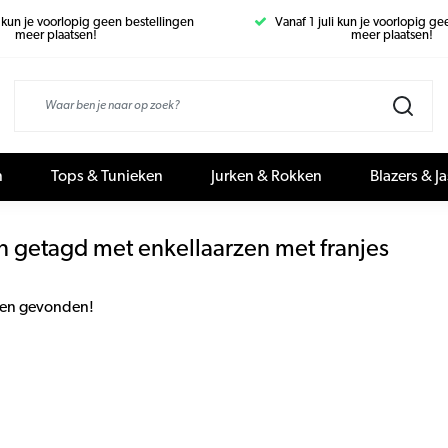
i kun je voorlopig geen bestellingen
Vanaf 1 juli kun je voorlopig g
meer plaatsen!
meer plaatsen!
n
Tops & Tunieken
Jurken & Rokken
Blazers & J
n getagd met enkellaarzen met franjes
en gevonden!