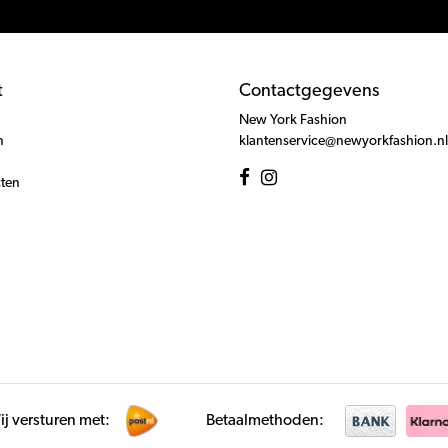
t
Contactgegevens
New York Fashion
n
klantenservice@newyorkfashion.nl
cten
j versturen met:
Betaalmethoden: