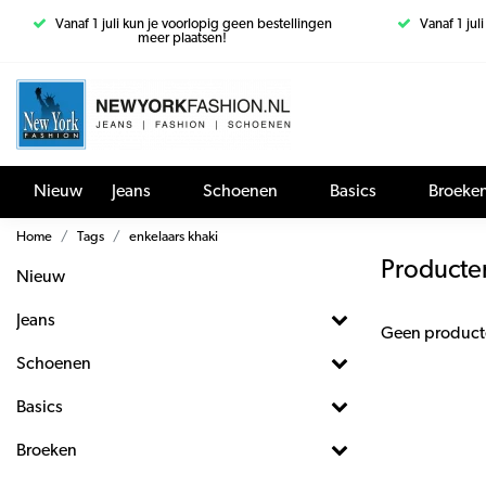
Vanaf 1 juli kun je voorlopig geen bestellingen
Vanaf 1 jul
meer plaatsen!
Nieuw
Jeans
Schoenen
Basics
Broeke
Home
Tags
enkelaars khaki
Producte
Nieuw
Jeans
Geen product
Schoenen
Basics
Broeken