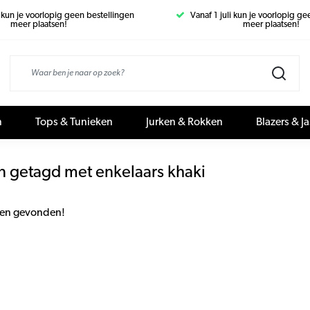
i kun je voorlopig geen bestellingen
Vanaf 1 juli kun je voorlopig g
meer plaatsen!
meer plaatsen!
n
Tops & Tunieken
Jurken & Rokken
Blazers & J
n getagd met enkelaars khaki
en gevonden!