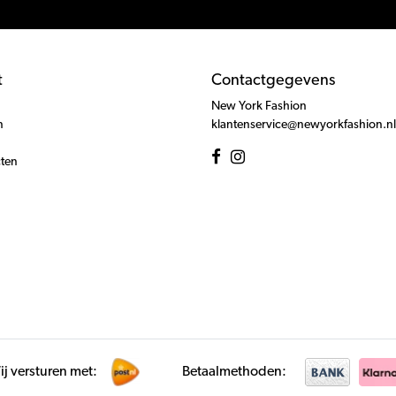
t
Contactgegevens
New York Fashion
n
klantenservice@newyorkfashion.nl
cten
j versturen met:
Betaalmethoden: