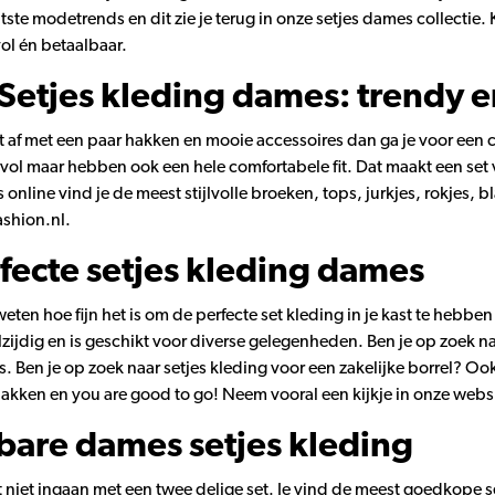
atste modetrends en dit zie je terug in onze setjes dames collectie.
lvol én betaalbaar.
Setjes kleding dames: trendy 
 set af met een paar hakken en mooie accessoires dan ga je voor een
ijlvol maar hebben ook een hele comfortabele fit. Dat maakt een set
online vind je de meest stijlvolle broeken, tops, jurkjes, rokjes, bl
shion.nl.
fecte setjes kleding dames
weten hoe fijn het is om de perfecte set kleding in je kast te heb
lzijdig en is geschikt voor diverse gelegenheden. Ben je op zoek n
es. Ben je op zoek naar setjes kleding voor een zakelijke borrel? Ook
 hakken en you are good to go! Neem vooral een kijkje in onze websh
bare dames setjes kleding
t niet ingaan met een twee delige set. Je vind de meest goedkope se