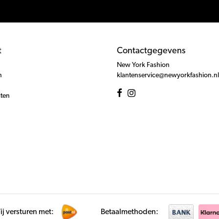
t
Contactgegevens
New York Fashion
n
klantenservice@newyorkfashion.nl
cten
j versturen met:
Betaalmethoden: