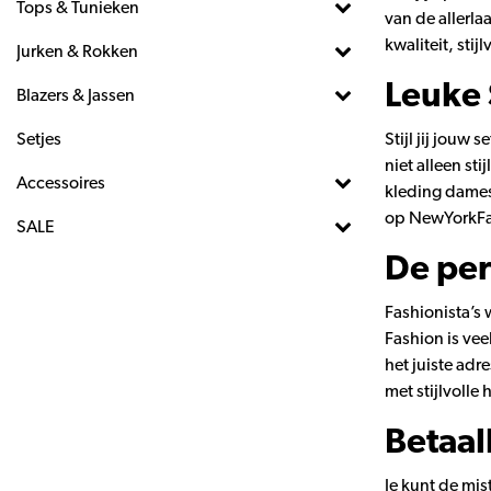
Tops & Tunieken
van de allerla
kwaliteit, stij
Jurken & Rokken
Leuke 
Blazers & Jassen
Setjes
Stijl jij jouw
niet alleen st
Accessoires
kleding dames 
op NewYorkFa
SALE
De per
Fashionista’s 
Fashion is vee
het juiste adr
met stijlvolle
Betaal
Je kunt de mis