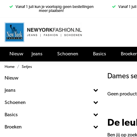
Vanaf 1 juli kun je voorlopig geen bestellingen
Vanaf 1 jul
meer plaatsen!
Nieuw
Jeans
Schoenen
Basics
Broeke
Home
Setjes
Dames se
Nieuw
Jeans
Geen product
Schoenen
Basics
De leu
Broeken
Ben jij op zoe