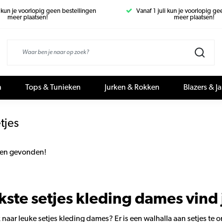
i kun je voorlopig geen bestellingen
Vanaf 1 juli kun je voorlopig g
meer plaatsen!
meer plaatsen!
n
Tops & Tunieken
Jurken & Rokken
Blazers & J
tjes
en gevonden!
kste setjes kleding dames vind j
k naar leuke setjes kleding dames? Er is een walhalla aan setjes 